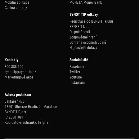
Mobilní aplikace
MONETA Money Bank
Casina a herny
SYNOT TIP odkazy
Registrace do BENEFIT klubu
BENEFIT klub
O společnosti
Zodpovědné hraní
Ochrana osobních údajů
Nejčastější dotazy
Kontakty
Sociální sítě
800 888 100
Facebook
synottip@synottip.cz
Twitter
Marketingové akce
Youtube
Instagram
Adresa podnikání
Jaktáře 1475
68601 Uherské Hradiště - Mařatice
SYNOT TIP, a.s
IČ 26301091
Kód datové schránky: 68fgirs