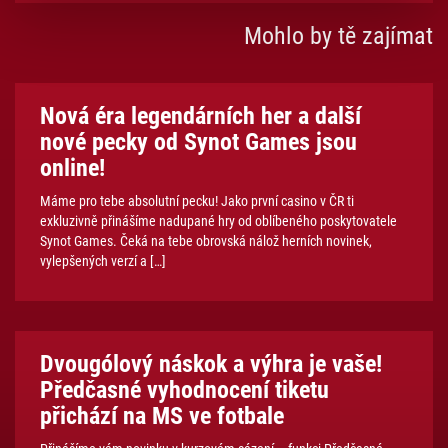
Mohlo by tě zajímat
Nová éra legendárních her a další
nové pecky od Synot Games jsou
online!
Máme pro tebe absolutní pecku! Jako první casino v ČR ti
exkluzivně přinášíme nadupané hry od oblíbeného poskytovatele
Synot Games. Čeká na tebe obrovská nálož herních novinek,
vylepšených verzí a […]
Dvougólový náskok a výhra je vaše!
Předčasné vyhodnocení tiketu
přichází na MS ve fotbale