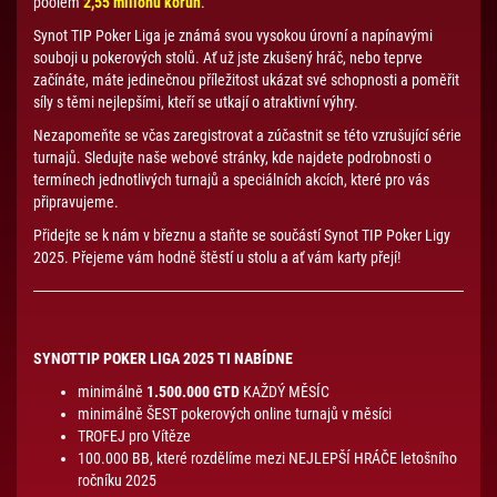
poolem
2,55 milionu korun
.
Synot TIP Poker Liga je známá svou vysokou úrovní a napínavými
souboji u pokerových stolů. Ať už jste zkušený hráč, nebo teprve
začínáte, máte jedinečnou příležitost ukázat své schopnosti a poměřit
síly s těmi nejlepšími, kteří se utkají o atraktivní výhry.
Nezapomeňte se včas zaregistrovat a zúčastnit se této vzrušující série
turnajů. Sledujte naše webové stránky, kde najdete podrobnosti o
termínech jednotlivých turnajů a speciálních akcích, které pro vás
připravujeme.
Přidejte se k nám v březnu a staňte se součástí Synot TIP Poker Ligy
2025. Přejeme vám hodně štěstí u stolu a ať vám karty přejí!
SYNOTTIP POKER LIGA 2025 TI NABÍDNE
minimálně
1.500.000 GTD
KAŽDÝ MĚSÍC
minimálně ŠEST pokerových online turnajů v měsíci
TROFEJ pro Vítěze
100.000 BB, které rozdělíme mezi NEJLEPŠÍ HRÁČE letošního
ročníku 2025