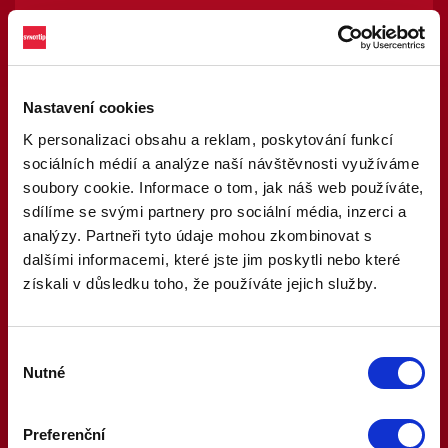
Sobota 19/7
18:00 – pozdní registrace do 21:00
MINI
150.000 Kč GTD
Nastavení cookies
BUY-IN 299,-
Neděle 20/7
K personalizaci obsahu a reklam, poskytování funkcí
sociálních médií a analýze naší návštěvnosti využíváme
18:00 – pozdní registrace do 22:00
soubory cookie. Informace o tom, jak náš web používáte,
GRAND
800.000 Kč GTD
sdílíme se svými partnery pro sociální média, inzerci a
BUY-IN 3.999,-
analýzy. Partneři tyto údaje mohou zkombinovat s
Čtvrtek 24/7
dalšími informacemi, které jste jim poskytli nebo které
získali v důsledku toho, že používáte jejich služby.
18:00 – pozdní registrace do 21:00
SPECIAL
100.000 Kč GTD
BUY-IN 219,-
Výběr
Nutné
souhlasu
Pátek 25/7
18:00 – pozdní registrace do 21:00
WARM UP
Preferenční
150.000 Kč GTD