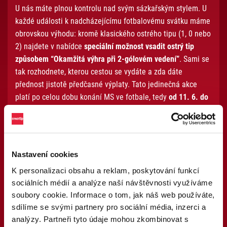
U nás máte plnou kontrolu nad svým sázkařským stylem. U
každé události k nadcházejícímu fotbalovému svátku máme
obrovskou výhodu: kromě klasického ostrého tipu (1, 0 nebo
2) najdete v nabídce
speciální možnost vsadit ostrý tip
způsobem “
Okamžitá výhra při 2-gólovém vedení”
. Sami se
tak rozhodnete, kterou cestou se vydáte a zda dáte
přednost jistotě předčasné výplaty. Tato jedinečná akce
platí po celou dobu konání MS ve fotbale, tedy
od 11. 6. do
19. 7.
Nastavení cookies
Hlavní výhody Předčasného vyhodnocení:
K personalizaci obsahu a reklam, poskytování funkcí
sociálních médií a analýze naší návštěvnosti využíváme
Maximální jistota
– vedení o dva góly znamená
soubory cookie. Informace o tom, jak náš web používáte,
okamžitou zelenou na tiketu
sdílíme se svými partnery pro sociální média, inzerci a
Ochrana před comebacky
– dramatické zvraty
analýzy. Partneři tyto údaje mohou zkombinovat s
soupeře už váš výsledek nijak neovlivní