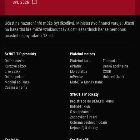
SPL 2026 […]
Účast na hazardní hře může být škodlivá. Ministerstvo financí varuje: Účastí
na hazardní hře může vzniknout závislost! Hazardních her se nemohou
účastnit osoby mladší 18 let.
SYNOT TIP produkty
Platební metody
Online casino
Platební karta
Fio banka
Kurzové sázky
ePlatby
Česká spořitelna
Live sázky
Mojeplatba
ČSOB
Online poker
mPeníze
Unicreditbank
Mobilní aplikace
MONETA Money Bank
Casina a herny
SYNOT TIP odkazy
Registrace do BENEFIT klubu
BENEFIT klub
O společnosti
Zodpovědné hraní
Ochrana osobních údajů
Nejčastější dotazy