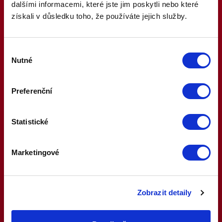
dalšími informacemi, které jste jim poskytli nebo které
Široké využití
– možnost kombinovat na SOLO, AKO,
získali v důsledku toho, že používáte jejich služby.
Betbuilder nebo jiné systémové sázky
Dostupnost kdekoli
– novinku můžete využít jak v
mobilní aplikaci, tak na webu
Výběr
Možnost výběru
– exkluzivní možnost volby mezi
Nutné
souhlasu
standardním trhem a speciální variantou u každého
zápasu MS
Preferenční
Statistické
👉 KOMPLETNÍ PRAVIDLA AKCE (Klikněte pro
zobrazení)
Marketingové
Zobrazit detaily