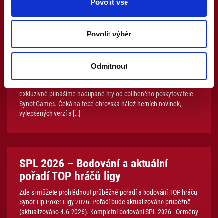
Mohlo by tě zajímat
Povolit vše
Povolit výběr
Nová éra legendárních her a další
nové pecky od Synot Games jsou
online!
Odmítnout
Máme pro tebe absolutní pecku! Jako první casino v ČR ti
exkluzivně přinášíme nadupané hry od oblíbeného poskytovatele
Synot Games. Čeká na tebe obrovská nálož herních novinek,
vylepšených verzí a […]
SPL 2026 – Bodování a aktuální
pořadí TOP hráčů ligy
Zde si můžete prohlédnout průběžné pořadí a bodování TOP hráčů
Synot Tip Poker Ligy 2026. Pořadí bude aktualizováno průběžně
(aktualizováno 4.6.2026). Kompletní bodování SPL 2026 Odměny