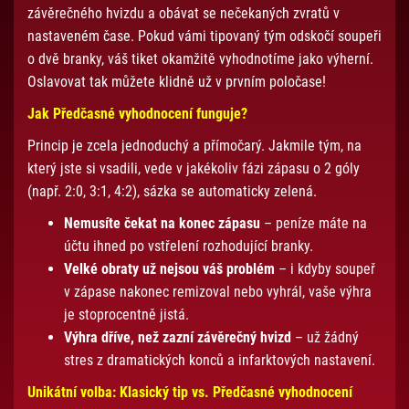
závěrečného hvizdu a obávat se nečekaných zvratů v
nastaveném čase. Pokud vámi tipovaný tým odskočí soupeři
o dvě branky, váš tiket okamžitě vyhodnotíme jako výherní.
Oslavovat tak můžete klidně už v prvním poločase!
Jak Předčasné vyhodnocení funguje?
Princip je zcela jednoduchý a přímočarý. Jakmile tým, na
který jste si vsadili, vede v jakékoliv fázi zápasu o 2 góly
(např. 2:0, 3:1, 4:2), sázka se automaticky zelená.
Nemusíte čekat na konec zápasu
– peníze máte na
účtu ihned po vstřelení rozhodující branky.
Velké obraty už nejsou váš problém
– i kdyby soupeř
v zápase nakonec remizoval nebo vyhrál, vaše výhra
je stoprocentně jistá.
Výhra dříve, než zazní závěrečný hvizd
– už žádný
stres z dramatických konců a infarktových nastavení.
Unikátní volba: Klasický tip vs. Předčasné vyhodnocení