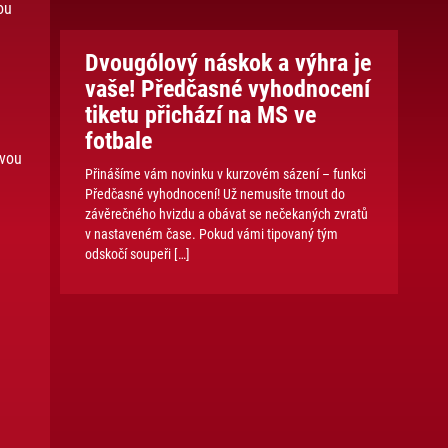
ou
Dvougólový náskok a výhra je
vaše! Předčasné vyhodnocení
tiketu přichází na MS ve
fotbale
ovou
Přinášíme vám novinku v kurzovém sázení – funkci
Předčasné vyhodnocení! Už nemusíte trnout do
závěrečného hvizdu a obávat se nečekaných zvratů
v nastaveném čase. Pokud vámi tipovaný tým
odskočí soupeři […]