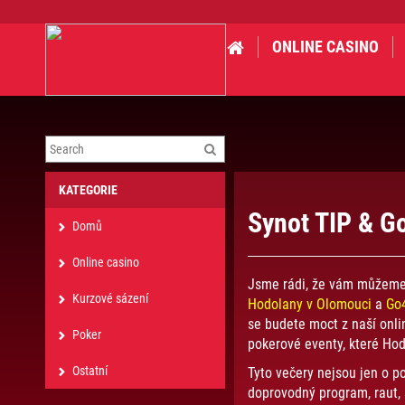
ONLINE CASINO
KATEGORIE
Synot TIP & G
Domů
Online casino
Jsme rádi, že vám můžeme p
Kurzové sázení
Hodolany v Olomouci
a
Go4
se budete moct z naší onli
Poker
pokerové eventy, které Hod
Ostatní
Tyto večery nejsou jen o p
doprovodný program, raut,