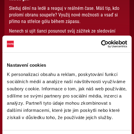
Sleduj dění na ledě a reaguj v reálném čase. Máš tip, kdo
prolomí obranu soupeře? Využij nové možnosti a vsaď si
přímo na střelce gólu během zápasu.
Nenech si ujít šanci posunout svůj zážitek ze sledování
zápasu na úplně novou úroveň.
Nastavení cookies
K personalizaci obsahu a reklam, poskytování funkcí
Mohlo by tě zajímat
sociálních médií a analýze naší návštěvnosti využíváme
soubory cookie. Informace o tom, jak náš web používáte,
sdílíme se svými partnery pro sociální média, inzerci a
Nová éra legendárních her a další
analýzy. Partneři tyto údaje mohou zkombinovat s
nové pecky od Synot Games jsou
dalšími informacemi, které jste jim poskytli nebo které
online!
získali v důsledku toho, že používáte jejich služby.
Máme pro tebe absolutní pecku! Jako první casino v ČR ti
exkluzivně přinášíme nadupané hry od oblíbeného poskytovatele