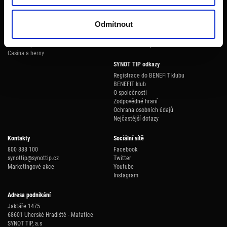
Online casino
Platební karta
Fio banka
Kurzové sázky
ePlatby
Česká spořitelna
Odmítnout
Live sázky
Mojeplatba
ČSOB
Online poker
mPeníze
Unicreditbank
Mobilní aplikace
MONETA Money Bank
Casina a herny
SYNOT TIP odkazy
Registrace do BENEFIT klubu
BENEFIT klub
O společnosti
Zodpovědné hraní
Ochrana osobních údajů
Nejčastější dotazy
Kontakty
Sociální sítě
800 888 100
Facebook
synottip@synottip.cz
Twitter
Marketingové akce
Youtube
Instagram
Adresa podnikání
Jaktáře 1475
68601 Uherské Hradiště - Mařatice
SYNOT TIP, a.s