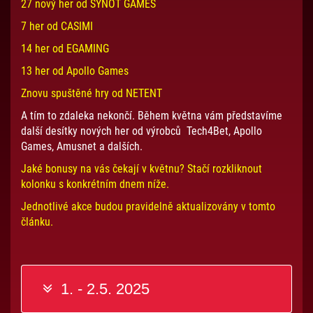
27 nový her od SYNOT GAMES
7 her od CASIMI
14 her od EGAMING
13 her od Apollo Games
Znovu spuštěné hry od NETENT
A tím to zdaleka nekončí. Během května vám představíme
další desítky nových her od výrobců Tech4Bet, Apollo
Games, Amusnet a dalších.
Jaké bonusy na vás čekají v květnu? Stačí rozkliknout
kolonku s konkrétním dnem níže.
Jednotlivé akce budou pravidelně aktualizovány v tomto
článku.
1. - 2.5. 2025