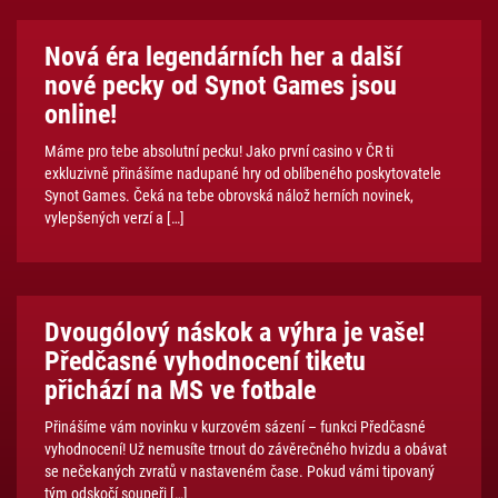
Nová éra legendárních her a další
nové pecky od Synot Games jsou
online!
Máme pro tebe absolutní pecku! Jako první casino v ČR ti
exkluzivně přinášíme nadupané hry od oblíbeného poskytovatele
Synot Games. Čeká na tebe obrovská nálož herních novinek,
vylepšených verzí a […]
Dvougólový náskok a výhra je vaše!
Předčasné vyhodnocení tiketu
přichází na MS ve fotbale
Přinášíme vám novinku v kurzovém sázení – funkci Předčasné
vyhodnocení! Už nemusíte trnout do závěrečného hvizdu a obávat
se nečekaných zvratů v nastaveném čase. Pokud vámi tipovaný
tým odskočí soupeři […]