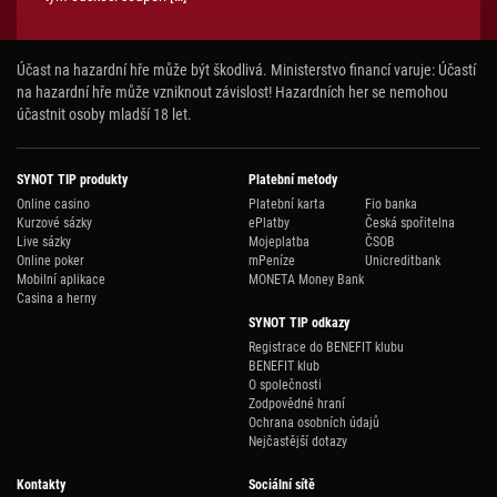
Účast na hazardní hře může být škodlivá. Ministerstvo financí varuje: Účastí
na hazardní hře může vzniknout závislost! Hazardních her se nemohou
účastnit osoby mladší 18 let.
SYNOT TIP produkty
Platební metody
Online casino
Platební karta
Fio banka
Kurzové sázky
ePlatby
Česká spořitelna
Live sázky
Mojeplatba
ČSOB
Online poker
mPeníze
Unicreditbank
Mobilní aplikace
MONETA Money Bank
Casina a herny
SYNOT TIP odkazy
Registrace do BENEFIT klubu
BENEFIT klub
O společnosti
Zodpovědné hraní
Ochrana osobních údajů
Nejčastější dotazy
Kontakty
Sociální sítě