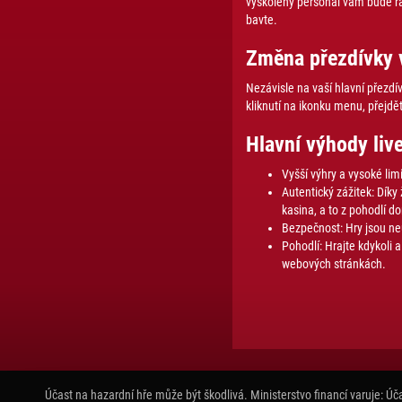
vyškolený personál vám bude r
bavte.
Změna přezdívky v
Nezávisle na vaší hlavní přezdí
kliknutí na ikonku menu, přejdět
Hlavní výhody live
Vyšší výhry a vysoké lim
Autentický zážitek: Díky
kasina, a to z pohodlí 
Bezpečnost: Hry jsou ne
Pohodlí: Hrajte kdykoli a
webových stránkách.
Účast na hazardní hře může být škodlivá. Ministerstvo financí varuje: Ú