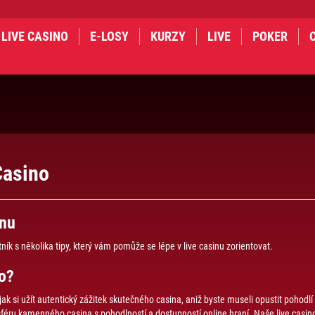
LIVE CASINO
E-LOSY
KURZY
LIVE
POKER
Casino
inu
stník s několika tipy, který vám pomůže se lépe v live casinu zorientovat.
no?
jak si užít autentický zážitek skutečného casina, aniž byste museli opustit pohodlí
féru kamenného casina s pohodlností a dostupností online hraní. Naše live casi