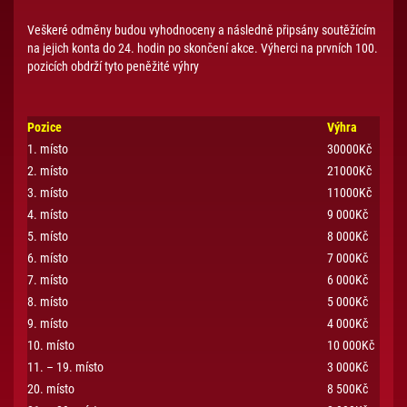
Veškeré odměny budou vyhodnoceny a následně připsány soutěžícím
na jejich konta do 24. hodin po skončení akce. Výherci na prvních 100.
pozicích obdrží tyto peněžité výhry
Pozice
Výhra
1. místo
30000Kč
2. místo
21000Kč
3. místo
11000Kč
4. místo
9 000Kč
5. místo
8 000Kč
6. místo
7 000Kč
7. místo
6 000Kč
8. místo
5 000Kč
9. místo
4 000Kč
10. místo
10 000Kč
11. – 19. místo
3 000Kč
20. místo
8 500Kč